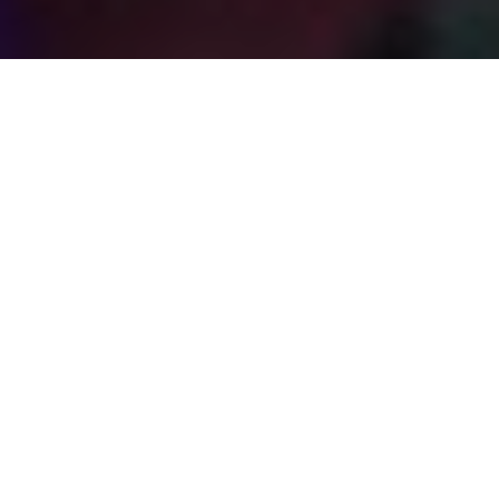
GLOBALE MARKE
Wenn Sie von iFLY kaufen, verbinden Sie sich mit der
größten Windtunnelmarke der Welt und einem der am
schnellsten wachsenden Namen im Bereich des
erfahrbaren Entertainments, denn die Marke nimmt
weiterhin an globaler Anerkennung zu. Jede iFLY-
Einrichtung und jeder globaler Markeneindruck bringt der
gesamten Gruppe Vorteile, und wir schaffen es beständig,
starke Partnerschaften und Erwähnung in den Medien zu
gewinnen. Unter anderem bei: „America’s Got Talent”, „LIVE
with Kelly & Ryan” und durch unsere populäre Virtual-